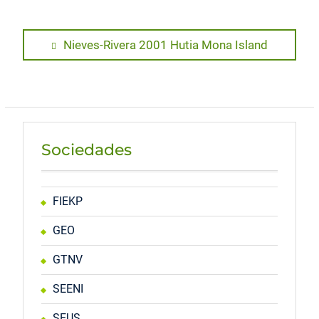
Navegación
Previous
Nieves-Rivera 2001 Hutia Mona Island
post:
de
entradas
Sociedades
FIEKP
GEO
GTNV
SEENI
SEUS