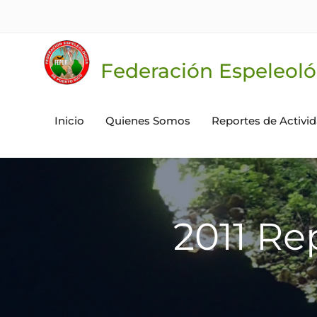
Skip
to
content
Federación Espeleoló
Inicio
Quienes Somos
Reportes de Activi
2011 Re