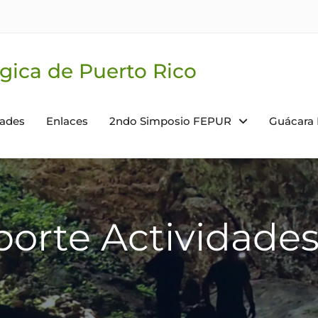
gica de Puerto Rico
dades
Enlaces
2ndo Simposio FEPUR
Guácara
porte Actividad